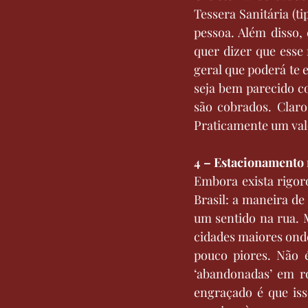
Tessera Sanitária (ti
pessoa. Além disso, 
quer dizer que esse
geral que poderá te 
seja bem parecido co
são cobrados. Claro
Praticamente um val
4 – Estacionamento 
Embora exista rigor
Brasil: a maneira d
um sentido na rua. M
cidades maiores onde
pouco piores. Não 
‘abandonadas’ em r
engraçado é que iss