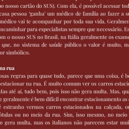
po nosso cartão do SUS). Com ela, é possível acessar tod
casa pessoa ‘ganha’ um médico de família ao fazer a su
 médico vai te acompanhar por toda sua vida. Geralment
encaminhar para especialistas sempre que necessário. E
m o nosso SUS no Brasil, na Itália geralmente os exame
 que, no sistema de saúde público o valor é muito, ma
or simbólico.
na rua
osas regras para quase tudo, parece que uma coisa, é b
e estacionar na rua. É muito comum ver os carros estac
as até aí, tudo bem, pois isso não gera multa. Mas, qua
 geralmente é bem difícil encontrar estacionamento as 
é estranho vermos carros estacionados na calçada, o
ótulas ou no meio da rua. Sim, isso mesmo, no meio 
o gera multa, mas os italianos não parecem estar mui