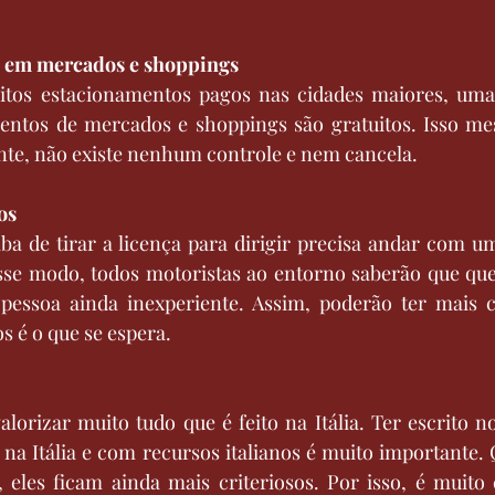
s em mercados e shoppings
tos estacionamentos pagos nas cidades maiores, uma
entos de mercados e shoppings são gratuitos. Isso me
ente, não existe nenhum controle e nem cancela.
os
ba de tirar a licença para dirigir precisa andar com u
sse modo, todos motoristas ao entorno saberão que que
pessoa ainda inexperiente. Assim, poderão ter mais cu
s é o que se espera.
alorizar muito tudo que é feito na Itália. Ter escrito n
na Itália e com recursos italianos é muito importante.
 eles ficam ainda mais criteriosos. Por isso, é muit