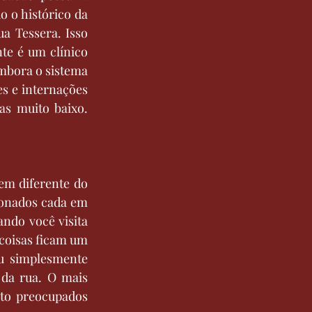
o o histórico da 
a Tessera. Isso 
e é um clínico 
mbora o sistema 
s e internações 
s muito baixo. 
em diferente do 
ionados cada em 
ndo você visita 
coisas ficam um 
u simplesmente 
da rua. O mais 
to preocupados 