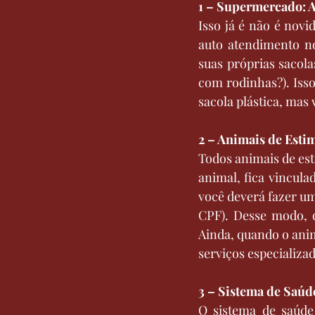
1 – Supermercado: A
Isso já é não é novi
auto atendimento n
suas próprias sacol
com rodinhas?). Isso
sacola plástica, mas 
2 – Animais de Esti
Todos animais de est
animal, fica vincula
você deverá fazer um 
CPF). Desse modo, q
Ainda, quando o anim
serviços especializa
3 – Sistema de Saúd
O sistema de saúde 