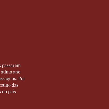
s passarem 
 ótimo ano 
assagens. Por 
stino das 
s no país. 