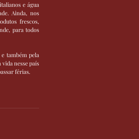
talianos e água 
de. Ainda, nos 
utos frescos, 
nde, para todos 
a e também pela 
vida nesse país 
assar férias.