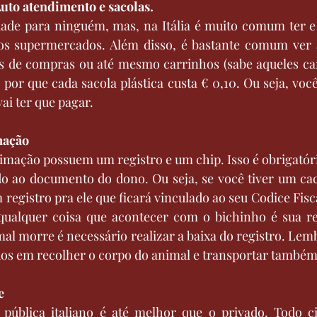
uto atendimento e sacolas.
dade para ninguém, mas, na Itália é muito comum ter e 
os supermercados. Além disso, é bastante comum ver 
as de compras ou até mesmo carrinhos (sabe aqueles car
 por que cada sacola plástica custa € 0,10. Ou seja, você
vai ter que pagar.
mação
imação possuem um registro e um chip. Isso é obrigatório
do ao documento do dono. Ou seja, se você tiver um cach
registro pra ele que ficará vinculado ao seu Codice Fisca
ualquer coisa que acontecer com o bichinho é sua res
al morre é necessário realizar a baixa do registro. Lem
dos em recolher o corpo do animal e transportar também
e
pública italiano é até melhor que o privado. Todo ci