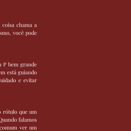
 coisa chama a 
smo, você pode 
m P bem grande 
m está guiando 
idado e evitar 
o rótulo que um 
 Quando falamos 
o comum ver um 