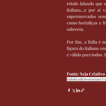
rótulo falando que a
italiana…e por aí v
supermercados semp
como hortaliças e f
saberem.
Por fim, a Itália é 
figura do italiano e
é válido para todos.
Fonte: Seja Criativo
italia
brasileiros
turismo
Tr