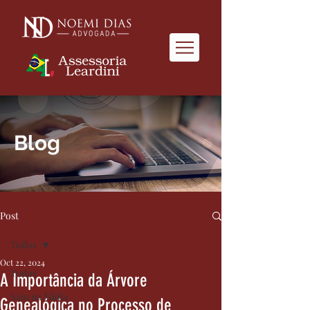
Blog
Post
Todos
Oct 22, 2024
Todos
A Importância da Árvore
Saiu na Mídia
Genealógica no Processo de