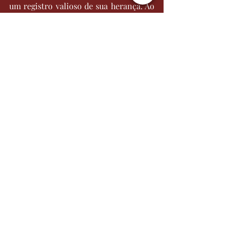
um registro valioso de sua herança. Ao 
investir tempo na pesquisa de sua 
história familiar, você não apenas 
aumenta suas chances de sucesso na 
obtenção da 
cidadania
, mas também 
enriquece sua própria vida com a rica 
história de seus antepassados. 
Portanto, comece sua jornada 
genealógica hoje e descubra as raízes 
que moldaram sua identidade.
Autoria de Advogada Noemi Dias por 
WMB Marketing Digital
Gostou desse conteúdo e quer saber 
mais? Acompanhe o portal e as 
redes 
sociais
!
Cidadania Italiana
Cultura
Árvore Genealógica