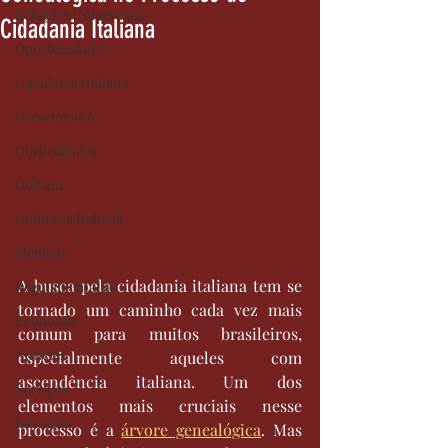
Relações Comerciais
Cidadania Italiana
Oportunidades
Cidadania Italiana
Crescimento
Curiosidades
Cultura
Culinária Italiana
Medidas
A busca pela cidadania italiana tem se 
Regulamentação
tornado um caminho cada vez mais 
Economia
comum para muitos brasileiros, 
Notícias
especialmente aqueles com 
ascendência italiana. Um dos 
Serviços
elementos mais cruciais nesse 
Inovação
processo é a 
árvore genealógica
. Mas 