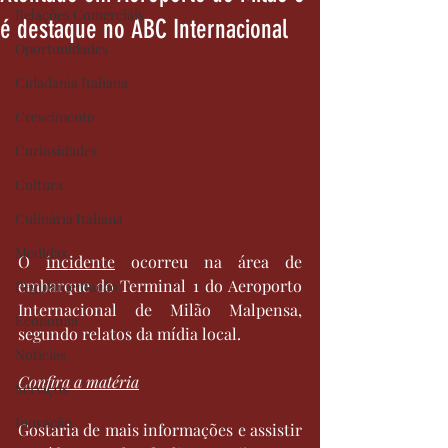
Relações Comerciais
é destaque no ABC Internacional
Oportunidades
Cidadania Italiana
Crescimento
Curiosidades
Cultura
Culinária Italiana
Medidas
O 
incidente
 ocorreu na área de 
embarque do Terminal 1 do Aeroporto 
Regulamentação
Internacional de Milão Malpensa, 
Economia
segundo relatos da mídia local. 
Notícias
Confira a matéria
Serviços
Inovação
Gostaria de mais informações e assistir 