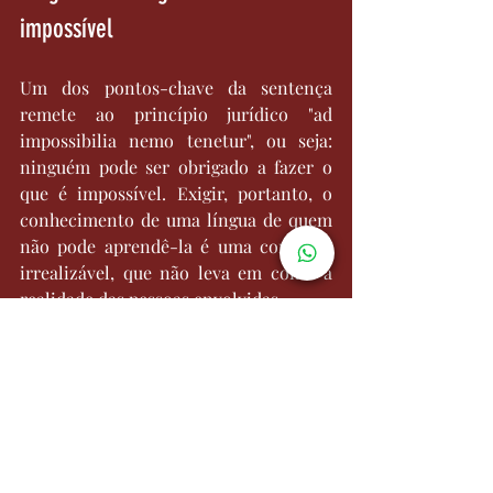
impossível 
Um dos pontos-chave da sentença 
remete ao princípio jurídico "ad 
impossibilia nemo tenetur", ou seja: 
ninguém pode ser obrigado a fazer o 
que é impossível. Exigir, portanto, o 
conhecimento de uma língua de quem 
não pode aprendê-la é uma condição 
irrealizável, que não leva em conta a 
realidade das pessoas envolvidas. 
A Corte estabeleceu, portanto, que 
quem apresentar graves limitações à 
capacidade de aprendizagem, 
documentadas por meio de certificado 
médico emitido pelo sistema de saúde 
pública, deve ser isento da obrigação 