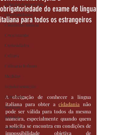
Relações Comerciais
obrigatoriedade do exame de língua
Oportunidades
italiana para todos os estrangeiros
Cidadania Italiana
Crescimento
Curiosidades
Cultura
Culinária Italiana
Medidas
Regulamentação
Economia
A obrigação de conhecer a língua 
italiana para obter a 
cidadania
 não 
Notícias
pode ser válida para todos da mesma 
Serviços
maneira, especialmente quando quem 
a solicita se encontra em condições de 
Inovação
impossibilidade objetiva de 