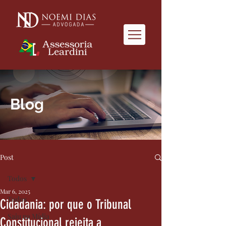
Blog
Post
Todos
Mar 6, 2025
Todos
Cidadania: por que o Tribunal
Saiu na Mídia
Constitucional rejeita a