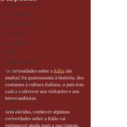
Relações Comerciais
Oportunidades
Cidadania Italiana
Crescimento
Curiosidades
Cultura
Culinária Italiana
As curiosidades sobre a 
Itália
 são 
Medidas
muitas! Da gastronomia à história, dos 
Regulamentação
costumes à cultura italiana, o país tem 
Economia
muito a oferecer aos visitantes e aos 
intercambistas.
Notícias
Serviços
Sem dúvidas, conhecer algumas 
curiosidades sobre a Itália vai 
Inovação
enriquecer ainda mais a sua viagem.