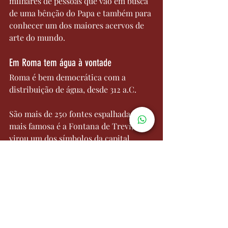
milhares de pessoas que vão em busca 
de uma bênção do Papa e também para 
conhecer um dos maiores acervos de 
arte do mundo.
Em Roma tem água à vontade
Roma é bem democrática com a 
distribuição de água, desde 312 a.C.
São mais de 250 fontes espalhadas. A 
mais famosa é a Fontana de Trevi, que 
virou um dos símbolos da capital 
italiana.
A Fontana de Trevi recebe, todos os 
anos, mais de 50 milhões de pessoas 
para se refrescar ou fazer seus pedidos 
por lá.