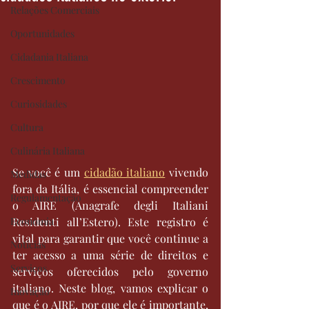
Relações Comerciais
Oportunidades
Cidadania Italiana
Crescimento
Curiosidades
Cultura
Culinária Italiana
Se você é um 
cidadão italiano
 vivendo 
Medidas
fora da Itália, é essencial compreender 
Regulamentação
o AIRE (Anagrafe degli Italiani 
Economia
Residenti all’Estero). Este registro é 
vital para garantir que você continue a 
Notícias
ter acesso a uma série de direitos e 
Serviços
serviços oferecidos pelo governo 
italiano. Neste blog, vamos explicar o 
Inovação
que é o AIRE, por que ele é importante, 