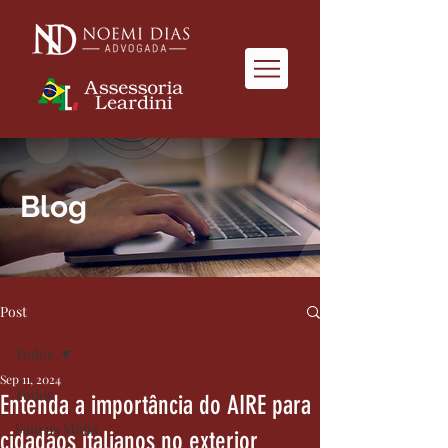
Blog
Post
Todos
Sep 11, 2024
Todos
Entenda a importância do AIRE para
Saiu na Mídia
cidadãos italianos no exterior