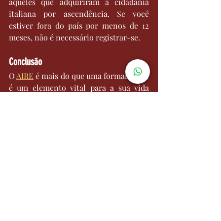
aqueles que adquiriram a cidadania 
italiana por ascendência. Se você 
estiver fora do país por menos de 12 
meses, não é necessário registrar-se.
Conclusão
O 
AIRE
 é mais do que uma formalidade; 
é um elemento vital para a sua vida 
como cidadão italiano no exterior. Ao 
manter seu registro atualizado, você 
garante o acesso a direitos e serviços 
essenciais e facilita o contato com o 
governo italiano.
Autoria de Advogada Noemi Dias por 
WMB Marketing Digital
Para mais informações ou assistência, 
entre em contato com a 
Leardini
.