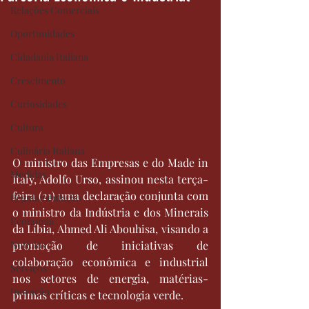
Relações Comerciais
Oportunidades
Cidadania Italiana
Crescimento
Curiosidades
Cultura
Culinária Italiana
O ministro das Empresas e do Made in 
Medidas
Italy, Adolfo Urso, assinou nesta terça-
feira (21) uma declaração conjunta com 
Regulamentação
o ministro da Indústria e dos Minerais 
Economia
da Líbia, Ahmed Ali Abouhisa, visando a 
Notícias
promoção de iniciativas de 
colaboração econômica e industrial 
Serviços
nos setores de energia, matérias-
Inovação
primas críticas e tecnologia verde.