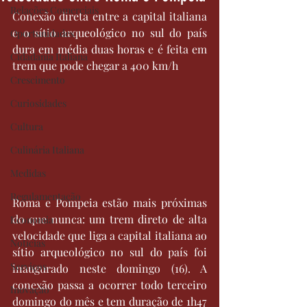
Relações Comerciais
Conexão direta entre a capital italiana 
e o sítio arqueológico no sul do país 
Oportunidades
dura em média duas horas e é feita em 
Cidadania Italiana
trem que pode chegar a 400 km/h
Crescimento
Curiosidades
Cultura
Culinária Italiana
Medidas
Regulamentação
Roma e Pompeia estão mais próximas 
do que nunca: um trem direto de alta 
Economia
velocidade que liga a capital italiana ao 
Notícias
sítio arqueológico no sul do país foi 
Serviços
inaugurado neste domingo (16). A 
conexão passa a ocorrer todo terceiro 
Inovação
domingo do mês e tem duração de 1h47 