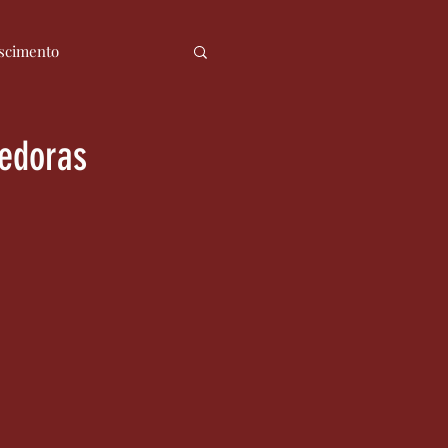
scimento
ia
Notícias
dedoras