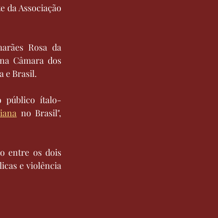
e da Associação 
arães Rosa da 
na Câmara dos 
 e Brasil.
 público ítalo-
liana
 no Brasil", 
 entre os dois 
cas e violência 