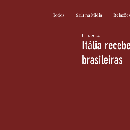
Todos
Saiu na Mídia
Relaçõe
Jul 1, 2024
Curiosidades
Cultura
Itália rece
brasileiras
Serviços
Inovação