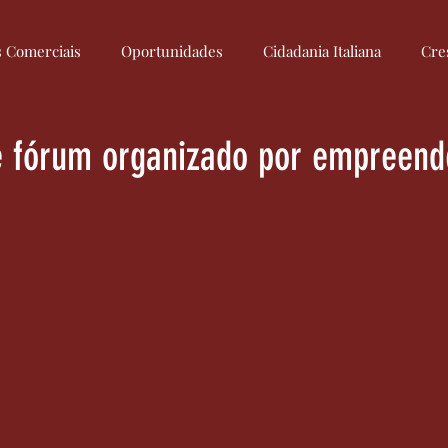
s Comerciais
Oportunidades
Cidadania Italiana
Cre
Culinária Italiana
Medidas
Regulamentação
Econom
be fórum organizado por empreen