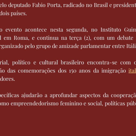
pelo deputado Fabio Porta, radicado no Brasil e president
dois países.
o evento acontece nesta segunda, no Instituto Guim
l em Roma, e continua na terça (2), com um debate 
rganizado pelo grupo de amizade parlamentar entre Itália
l, político e cultural brasileiro encontra-se com o
sião das comemorações dos 150 anos da imigração 
ita
dores.
ecíficas ajudarão a aprofundar aspectos da cooperação
mo empreendedorismo feminino e social, políticas públi