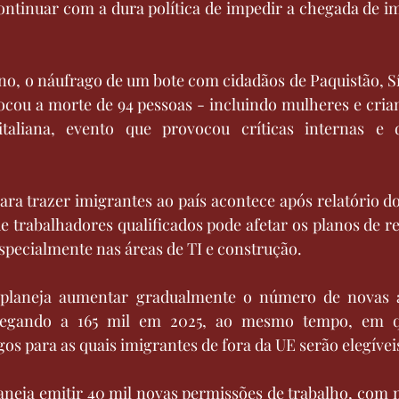
continuar com a dura política de impedir a chegada de im
no, o náufrago de um bote com cidadãos de Paquistão, Sír
ocou a morte de 94 pessoas - incluindo mulheres e cria
taliana, evento que provocou críticas internas e 
a trazer imigrantes ao país acontece após relatório do 
de trabalhadores qualificados pode afetar os planos de 
especialmente nas áreas de TI e construção.
a planeja aumentar gradualmente o número de novas a
chegando a 165 mil em 2025, ao mesmo tempo, em q
os para as quais imigrantes de fora da UE serão elegívei
laneja emitir 40 mil novas permissões de trabalho, com m