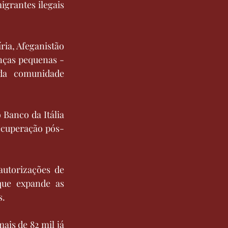
igrantes ilegais 
ia, Afeganistão 
nças pequenas - 
da comunidade 
Banco da Itália 
recuperação pós-
utorizações de 
ue expande as 
s.
ais de 82 mil já 