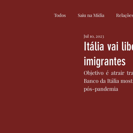
Todos
Saiu na Mídia
Relaçõe
Jul 10, 2023
Curiosidades
Cultura
Itália vai l
imigrantes
Serviços
Inovação
Objetivo é atrair t
Banco da Itália most
pós-pandemia