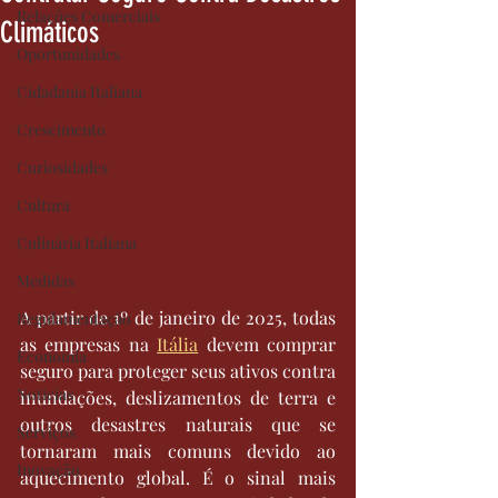
Relações Comerciais
Climáticos
Oportunidades
Cidadania Italiana
Crescimento
Curiosidades
Cultura
Culinária Italiana
Medidas
A partir de 1º de janeiro de 2025, todas 
Regulamentação
as empresas na 
Itália
 devem comprar 
Economia
seguro para proteger seus ativos contra 
Notícias
inundações, deslizamentos de terra e 
outros desastres naturais que se 
Serviços
tornaram mais comuns devido ao 
Inovação
aquecimento global. É o sinal mais 