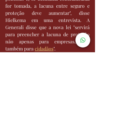
for tomada, a lacuna entre seguro e 
proteção deve aumentar", disse 
Hielkema em uma entrevista. A 
Generali disse que a nova lei "servirá 
para preencher a lacuna de proteção 
não apenas para empresas, mas 
também para 
cidadãos
".
As perdas climáticas anuais na Europa 
dispararam para € 50 bilhões no 
período de 2021-2023 - esse número 
era de € 16 bilhões durante o período 
de 2010-2019, disse Hielkema.
A Agência Europeia do Meio Ambiente 
lembrou que, embora os eventos 
climáticos extremos estejam se 
intensificando, o ritmo de adaptação 