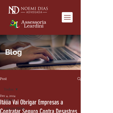
Blog
Post
Todos
Dec 4, 2024
Todos
Itália Vai Obrigar Empresas a
Saiu na Mídia
Contratar Seguro Contra Desastres