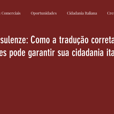
s Comerciais
Oportunidades
Cidadania Italiana
Cre
Culinária Italiana
Medidas
Regulamentação
Econom
nsulenze: Como a tradução corret
es pode garantir sua cidadania it