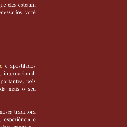
ue eles estejam 
cessários, você 
do
 e apostilados 
internacional. 
ortantes, pois 
da mais o seu 
 nossa tradutora 
 experiência e 
ejam prontos e 