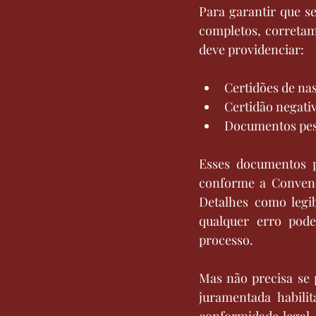
Para garantir que se
completos, correta
deve providenciar:
Certidões de na
Certidão negati
Documentos pess
Esses documentos 
conforme a Convençã
Detalhes como legib
qualquer erro pode
processo.
Mas não precisa se 
juramentada habili
conformidade legal.