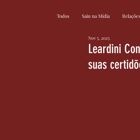
Todos
Saiu na Mídia
Relaçõe
Nov 5, 2025
Curiosidades
Cultura
Leardini Co
suas certidõ
Serviços
Inovação