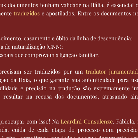
us documentos tenham validade na Itália, é essencial q
mente 
traduzidos
 e apostilados. Entre os documentos ne
scimento, casamento e óbito da linha de descendência;
va de naturalização (CNN);
oais que comprovem a ligação familiar.
precisam ser traduzidos por um 
tradutor juramenta
o da Haia, o que garante sua autenticidade para uso 
ilidade e precisão na tradução são extremamente imp
 resultar na recusa dos documentos, atrasando ain
preocupar com isso! Na 
Leardini Consulenze
, Fabiola,
tada, cuida de cada etapa do processo com precisão,
 Assim, garantimos que todos os seus documentos est