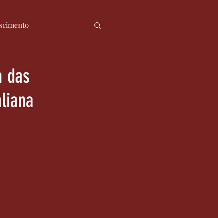
scimento
ia
Notícias
a das
aliana