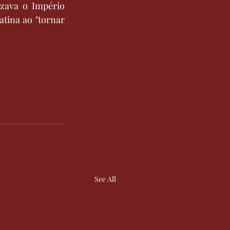
zava o Império 
tina ao "tornar 
See All