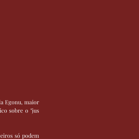
la Egonu, maior 
co sobre o "jus 
geiros só podem 