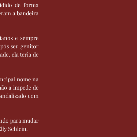
dido de forma 
eram a bandeira 
ianos e sempre 
após seu genitor 
de, ela teria de 
incipal nome na 
não a impede de 
andalizado com 
tando para mudar 
lly Schlein.