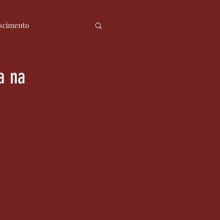
scimento
ia
Notícias
a na