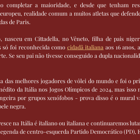
ao completar a maioridade, e desde que tenham resi
s europeu, realidade comum a muitos atletas que defend
das de Paris.
 nasceu em Cittadella, no Vêneto, filha de pais niger
s só foi reconhecida como 
cidadã italiana
 aos 16 anos, 
te. Se seu pai não tivesse conseguido a dupla nacionalida
ma das melhores jogadores de vôlei do mundo e foi o pr
édito da Itália nos Jogos Olímpicos de 2024, mas isso 
angeira por grupos xenófobos - prova disso é o mural v
pele negra.
esce na Itália é italiano ou italiana e continuaremos lu
 da legenda de centro-esquerda Partido Democrático (PD), E