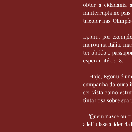
obter a cidadania 
ininterrupta no paí
tricolor nas  Olimpía
Egonu, por exemplo,
morou na Itália, ma
ter obtido o passapor
esperar até os 18.
    Hoje, Egonu é u
campanha do ouro in
ser vista como estr
tinta rosa sobre sua 
    "Quem nasce ou cr
a lei", disse a líder