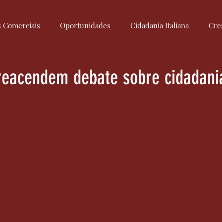
s Comerciais
Oportunidades
Cidadania Italiana
Cre
Culinária Italiana
Medidas
Regulamentação
Econom
reacendem debate sobre cidadani