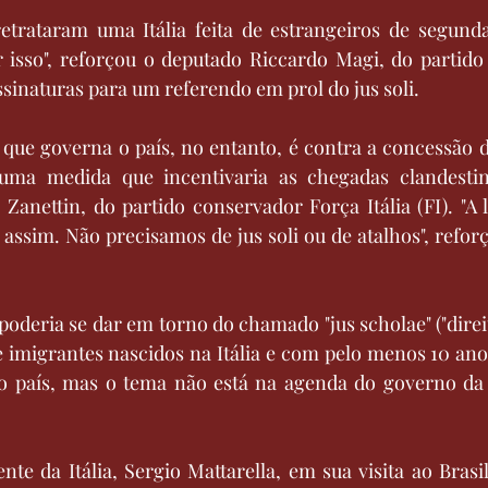
retrataram uma Itália feita de estrangeiros de segunda
 isso", reforçou o deputado Riccardo Magi, do partido 
ssinaturas para um referendo em prol do jus soli.
a que governa o país, no entanto, é contra a concessão d
 uma medida que incentivaria as chegadas clandestina
Zanettin, do partido conservador Força Itália (FI). "A l
 assim. Não precisamos de jus soli ou de atalhos", reforç
oderia se dar em torno do chamado "jus scholae" ("direito
de imigrantes nascidos na Itália e com pelo menos 10 ano
o país, mas o tema não está na agenda do governo da 
ente da Itália, Sergio Mattarella, em sua visita ao Bras