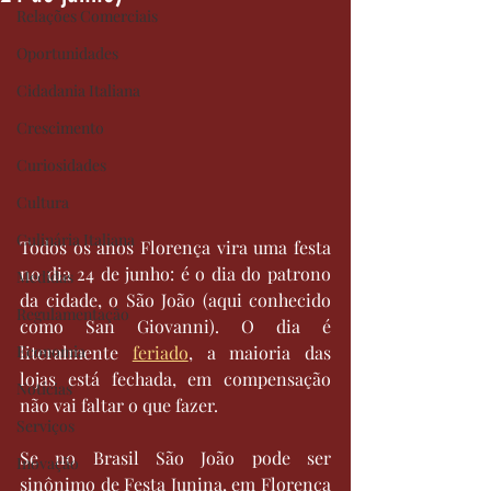
Relações Comerciais
Oportunidades
Cidadania Italiana
Crescimento
Curiosidades
Cultura
Culinária Italiana
Todos os anos Florença vira uma festa 
no dia 24 de junho: é o dia do patrono 
Medidas
da cidade, o São João (aqui conhecido 
Regulamentação
como San Giovanni). O dia é 
Economia
literalmente 
feriado
, a maioria das 
lojas está fechada, em compensação 
Notícias
não vai faltar o que fazer.
Serviços
Se no Brasil São João pode ser 
Inovação
sinônimo de Festa Junina, em Florença 