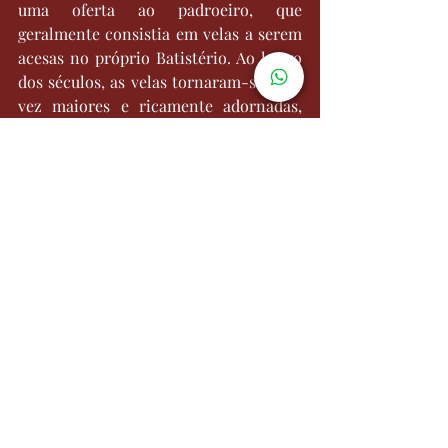
uma oferta ao padroeiro, que 
geralmente consistia em velas a serem 
acesas no próprio Batistério. Ao longo 
dos séculos, as velas tornaram-se cada 
vez maiores e ricamente adornadas, 
simbolizando a prosperidade de 
Florença. Ainda hoje, a 
tradicional
 oferta de velas faz parte das 
celebrações patronais junto com os 
indispensáveis fogos de artifício.
Fonte: Brasil na Itália
Gostou desse conteúdo? Acompanhe 
nosso 
portal
 e fique por dentro!
Florença
São João Batista
Santo Padroeiro