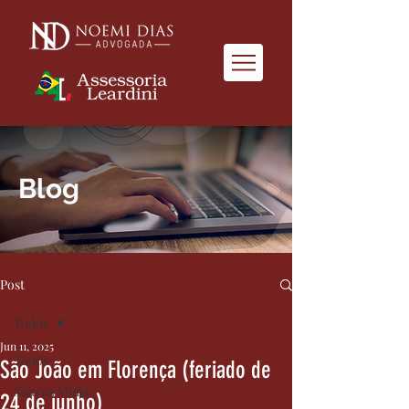
Blog
Post
Todos
Jun 11, 2025
Todos
São João em Florença (feriado de
Saiu na Mídia
24 de junho)