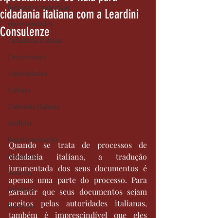
Relações Comerciais
cidadania italiana com a Leardini
Oportunidades
Consulenze
Cidadania Italiana
Crescimento
Curiosidades
Cultura
Culinária Italiana
Medidas
Regulamentação
Quando se trata de processos de 
Economia
cidadania italiana, a tradução 
juramentada dos seus documentos é 
Notícias
apenas uma parte do processo. Para 
Serviços
garantir que seus documentos sejam 
aceitos pelas autoridades italianas, 
Inovação
também é imprescindível que eles 