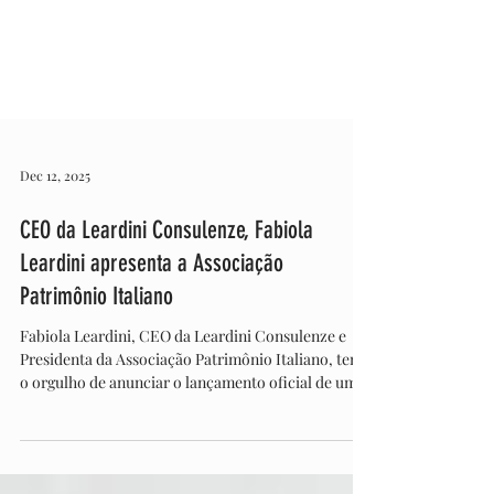
Dec 12, 2025
CEO da Leardini Consulenze, Fabiola
Leardini apresenta a Associação
Patrimônio Italiano
Fabiola Leardini, CEO da Leardini Consulenze e
Presidenta da Associação Patrimônio Italiano, tem
o orgulho de anunciar o lançamento oficial de uma
iniciativa que visa unir os italianos espalhados pelo
mundo à sua pátria, preservando a rica história e
cultura italiana. A Associação Patrimônio Italiano