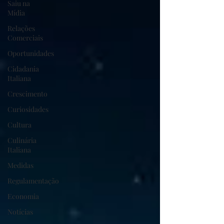
Saiu na
Mídia
Relações
Comerciais
Oportunidades
Cidadania
Italiana
Crescimento
Curiosidades
Cultura
Culinária
Italiana
Medidas
Regulamentação
Economia
Notícias