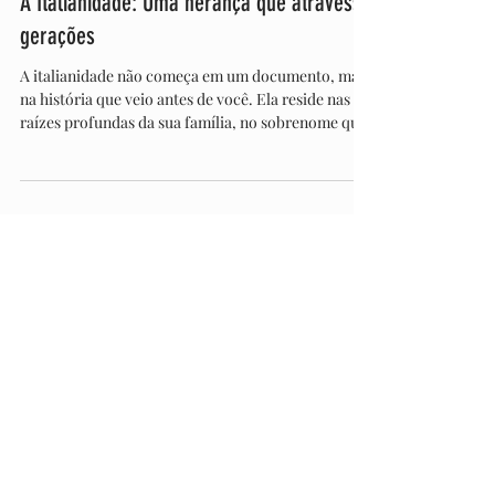
Dec 30, 2025
A Italianidade: Uma herança que atravessa
gerações
A italianidade não começa em um documento, mas
na história que veio antes de você. Ela reside nas
raízes profundas da sua família, no sobrenome que
você carrega com orgulho, nas tradições que
sobreviveram ao tempo e à distância. Ser italiano
não é apenas uma questão de nacionalidade; é um
vínculo com o passado, uma herança que se
perpetua por gerações. Ser italiano é mais do que
possuir uma cidadania. É carregar consigo um
legado de cultura, valores e uma conexão única
com