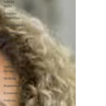
Saiu na
Mídia
Relações
Comerciais
Oportunidades
Cidadania
Italiana
Crescimento
Curiosidades
Cultura
Culinária
Italiana
Medidas
Regulamentação
Economia
Notícias