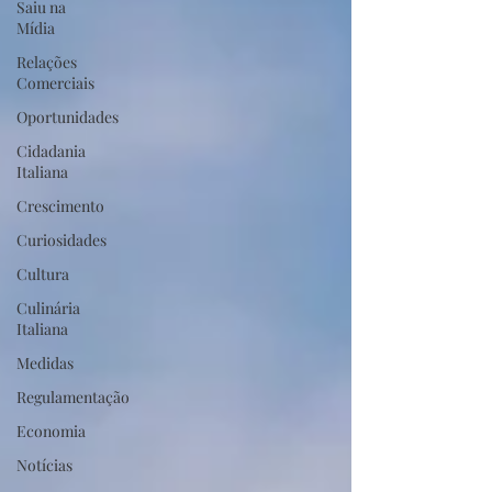
Saiu na
Mídia
Relações
Comerciais
Oportunidades
Cidadania
Italiana
Crescimento
Curiosidades
Cultura
Culinária
Italiana
Medidas
Regulamentação
Economia
Notícias