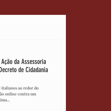
scimento
ia
Notícias
 Ação da Assessoria
Decreto de Cidadania
 italianos ao redor do
ão online contra um
ima...