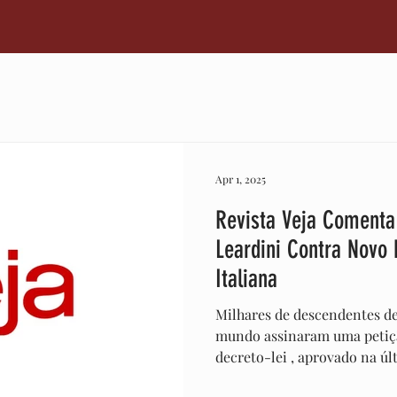
s Comerciais
Oportunidades
Cidadania Italiana
Cre
Culinária Italiana
Medidas
Regulamentação
Econom
Apr 1, 2025
Revista Veja Comenta
Leardini Contra Novo 
Italiana
Milhares de descendentes de
mundo assinaram uma petiç
decreto-lei , aprovado na últ