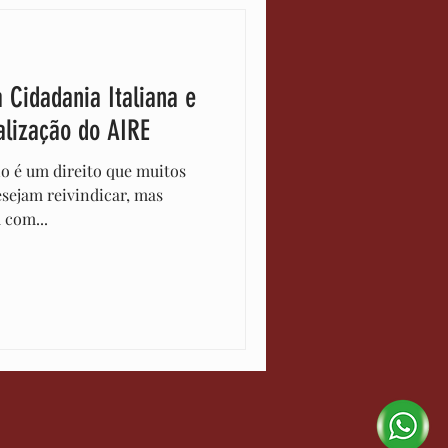
 Cidadania Italiana e
alização do AIRE
itos
esejam reivindicar, mas
 com...