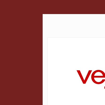
Todos
Saiu na Mídia
Relaçõe
Curiosidades
Cultura
Serviços
Inovação