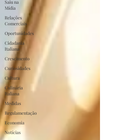
Saiu na
Mídia
Relações
Comerciais
Oportunidades
Cidadania
Italiana
Crescimento
Curiosidades
Cultura
Culinária
Italiana
Medidas
Regulamentação
Economia
Notícias