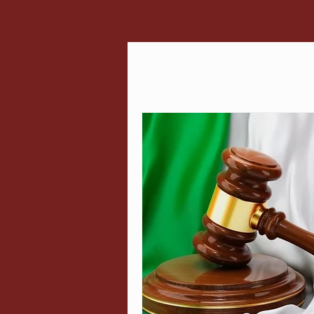
Todos
Saiu na Mídia
Relaçõe
Curiosidades
Cultura
Serviços
Inovação