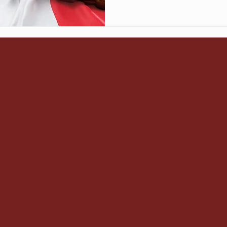
atender às exigências do Pal
jurídico: o “bônus dos advo
furor internacional — o pag
advogados