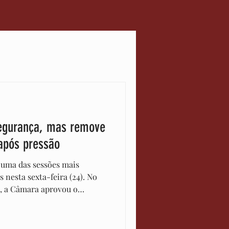
scimento
ia
Notícias
 Segurança, mas remove
após pressão
 uma das sessões mais
 nesta sexta-feira (24). No
o, a Câmara aprovou o
 votos a 102. No entanto, o
olta: o governo precisou
te após a votação para