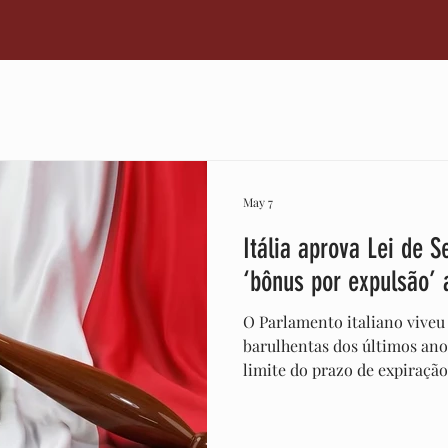
s Comerciais
Oportunidades
Cidadania Italiana
Cre
Culinária Italiana
Medidas
Regulamentação
Econom
May 7
Itália aprova Lei de
‘bônus por expulsão’ 
O Parlamento italiano viveu
barulhentas dos últimos anos
limite do prazo de expiraçã
Decreto de Segurança por 162
desfecho trouxe uma revirav
“corrigir” a lei imediatamen