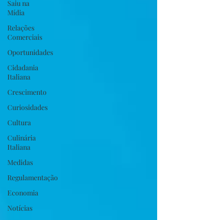
Saiu na
Mídia
Relações
Comerciais
Oportunidades
Cidadania
Italiana
Crescimento
Curiosidades
Cultura
Culinária
Italiana
Medidas
Regulamentação
Economia
Notícias