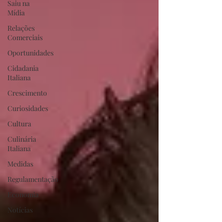
Saiu na
Mídia
Relações
Comerciais
Oportunidades
Cidadania
Italiana
Crescimento
Curiosidades
Cultura
Culinária
Italiana
Medidas
Regulamentação
Economia
Notícias