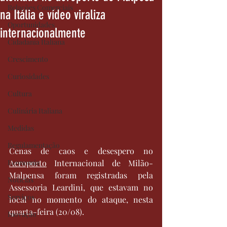
Relações Comerciais
na Itália e vídeo viraliza
Oportunidades
internacionalmente
Cidadania Italiana
Crescimento
Curiosidades
Cultura
Culinária Italiana
Medidas
Regulamentação
Cenas de caos e desespero no 
Economia
Aeroporto
 Internacional de Milão-
Malpensa foram registradas pela 
Notícias
Assessoria Leardini, que estavam no 
Serviços
local no momento do ataque, nesta 
quarta-feira (20/08).
Inovação