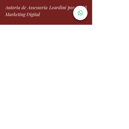
Autoria de Assessoria Leardini por WMB 
Marketing Digital
Continue acompanhando o 
porta
l
 e as 
nossas 
redes sociais
 para atualizações.
Itália
Notícia
Atentado
Recent Posts
See All