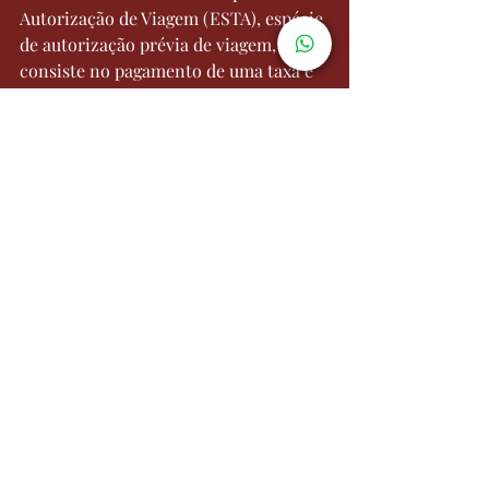
Autorização de Viagem (ESTA), espécie 
de autorização prévia de viagem, que 
consiste no pagamento de uma taxa e 
preenchimento de um formulário 
online.
Cidadania italiana na Austrália
Como o passaporte italiano é um dos 
mais fortes do mundo, a cidadania 
italiana também permite que você 
visite a Austrália como turista sem 
necessidade de um visto.
E tem mais: com a cidadania italiana, é 
possível obter o visto Working Holyday 
Visa, que permite que pessoas com 
idades entre 18 e 30 anos permaneçam 
na Austrália por até um ano, com 