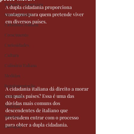
Relações Comerciais
A dupla cidadania proporciona 
vantagens para quem pretende viver 
Oportunidades
em diversos países.
Cidadania Italiana
Crescimento
Curiosidades
Cultura
Culinária Italiana
Medidas
Regulamentação
A cidadania italiana dá direito a morar 
em quais países? Essa é uma das 
Economia
dúvidas mais comuns dos 
Notícias
descendentes de italiano que 
Serviços
pretendem entrar com o processo 
para obter a dupla cidadania.
Inovação