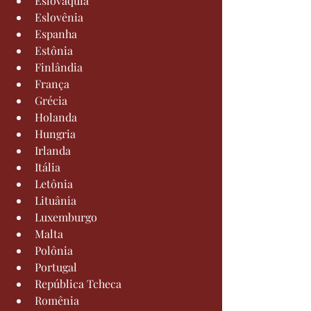
Eslováquia
Eslovênia
Espanha
Estônia
Finlândia
França
Grécia
Holanda
Hungria
Irlanda
Itália
Letônia
Lituânia
Luxemburgo
Malta
Polônia
Portugal
República Tcheca
Romênia