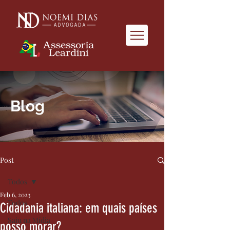
Blog
Post
Todos
Feb 6, 2023
Todos
Cidadania italiana: em quais países
Saiu na Mídia
posso morar?