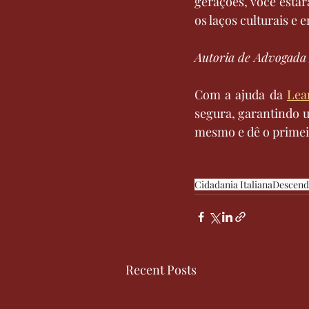
gerações, você estar
os laços culturais e
Autoria de Advogada
Com a ajuda da 
Lea
segura, garantindo u
mesmo e dê o primeir
Cidadania Italiana
Descende
Recent Posts