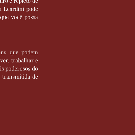
ro e repleto de 
 Leardini pode 
que você possa 
ens que podem 
er, trabalhar e 
is poderosos do 
 transmitida de 