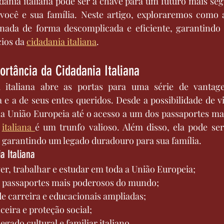
dania italiana pode ser a chave para um futuro mais segu
você e sua família. Neste artigo, exploraremos como a
rnada de forma descomplicada e eficiente, garantindo 
ios da 
cidadania italiana
.
rtância da Cidadania Italiana
a italiana abre as portas para uma série de vantag
 e a de seus entes queridos. Desde a possibilidade de viv
na União Europeia até o acesso a um dos passaportes ma
 
italiana 
é um trunfo valioso. Além disso, ela pode ser
 garantindo um legado duradouro para sua família.
a Italiana
er, trabalhar e estudar em toda a União Europeia;
 passaportes mais poderosos do mundo;
e carreira e educacionais ampliadas;
eira e proteção social;
egado cultural e familiar italiano.