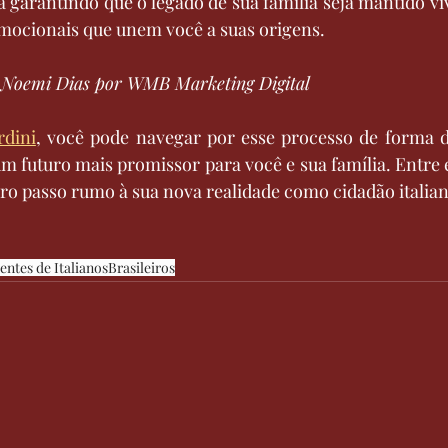
á garantindo que o legado de sua família seja mantido viv
 emocionais que unem você a suas origens.
 Noemi Dias por WMB Marketing Digital
rdini
, você pode navegar por esse processo de forma d
m futuro mais promissor para você e sua família. Entre
o passo rumo à sua nova realidade como cidadão italian
ntes de Italianos
Brasileiros