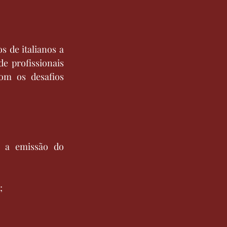
 de italianos a 
 profissionais 
om os desafios 
Acompanhamento de todo o processo, desde a documentação até a emissão do 
;