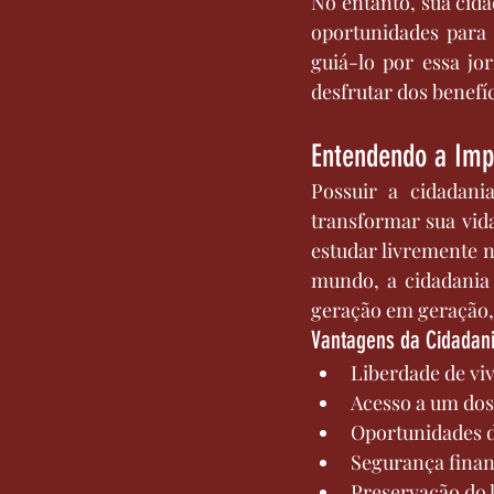
No entanto, sua cida
oportunidades para 
guiá-lo por essa jo
desfrutar dos benefíc
Entendendo a Impo
Possuir a cidadani
transformar sua vida
estudar livremente 
mundo, a cidadania
geração em geração,
Vantagens da Cidadani
Liberdade de viv
Acesso a um dos
Oportunidades d
Segurança financ
Preservação do l