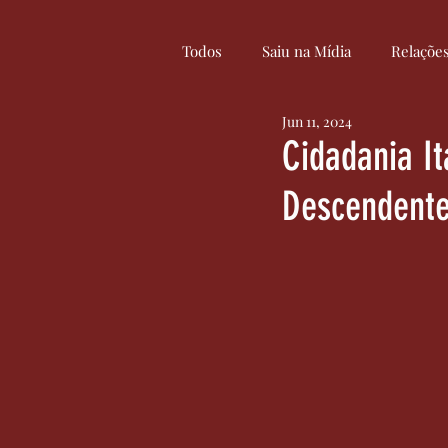
Todos
Saiu na Mídia
Relaçõe
Jun 11, 2024
Curiosidades
Cultura
Cidadania I
Descendente
Serviços
Inovação