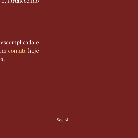
o, fortalecendo 
escomplicada e 
 em 
contato
 hoje 
o.
See All