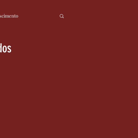
scimento
ia
Notícias
dos