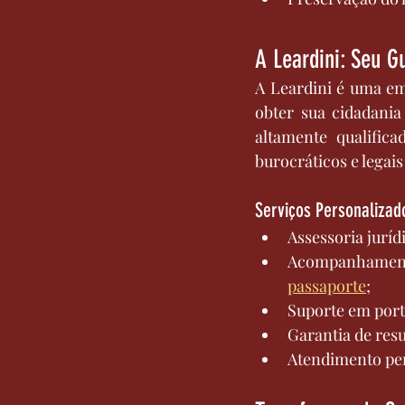
A Leardini: Seu G
A Leardini é uma emp
obter sua cidadania
altamente qualifica
burocráticos e legai
Serviços Personalizad
Assessoria juríd
passaporte
;
Suporte em port
Garantia de resu
Atendimento per