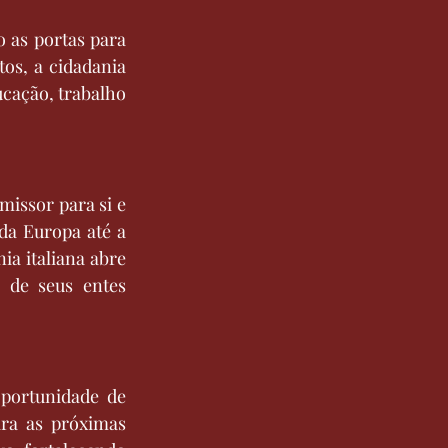
 as portas para 
os, a cidadania 
cação, trabalho 
issor para si e 
da Europa até a 
a italiana abre 
 de seus entes 
portunidade de 
ara as próximas 