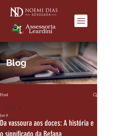
Blog
Post
Todos
Jan 8
Todos
Da vassoura aos doces: A história e
Saiu na Mídia
o significado da Befana