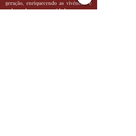
geração, enriquecendo as vivências e 
os laços de uma comunidade.
Autoria de Leardini por WMB Marketing 
Digital
Continue acompanhando as nossas 
redes sociais
 para saber mais 
informações.
Itália
Cultura
Recent Posts
See All