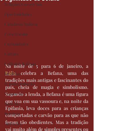
Relações Comerciais
Oportunidades
Cidadania Italiana
Crescimento
Curiosidades
Cultura
Culinária Italiana
Na noite de 5 para 6 de janeiro, a 
Itália
 celebra a Befana, uma das 
Medidas
tradições mais antigas e fascinantes do 
Regulamentação
país, cheia de magia e simbolismo. 
Economia
Segundo a lenda, a Befana é uma figura 
que voa em sua vassoura e, na noite da 
Notícias
Epifania, leva doces para as crianças 
Serviços
comportadas e carvão para as que não 
foram tão obedientes. Mas a tradição 
Inovação
vai muito além de simples presentes ou 