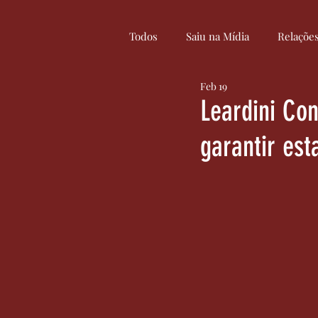
Todos
Saiu na Mídia
Relaçõe
Feb 19
Curiosidades
Cultura
Leardini Con
garantir est
Serviços
Inovação