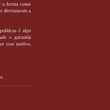
r a forma como 
r diretamente a 
líticas é algo 
de e garantia 
r esse motivo, 
s.