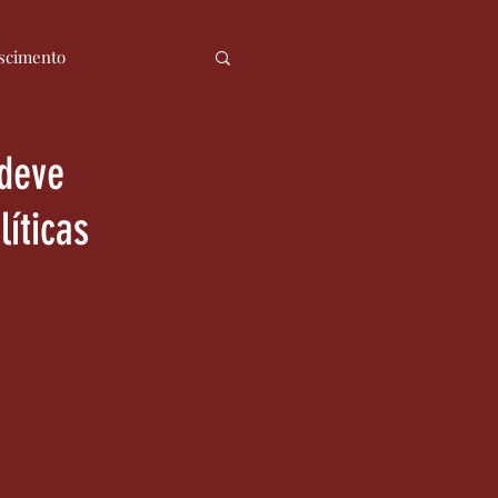
scimento
ia
Notícias
 deve
líticas