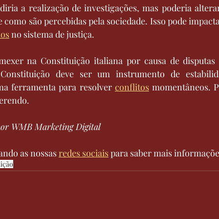
iria a realização de investigações, mas poderia altera
e como são percebidas pela sociedade. Isso pode impacta
ãos
 no sistema de justiça.
exer na Constituição italiana por causa de disputas po
Constituição deve ser um instrumento de estabilida
a ferramenta para resolver 
conflitos
 momentâneos. Po
ferendo.
por WMB Marketing Digital
ndo as nossas 
redes sociais
 para saber mais informaçõe
uição