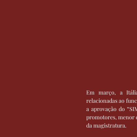
Em março, a Itáli
relacionadas ao func
a aprovação do “SI
promotores, menor c
da magistratura.