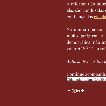
A reforma não imped
elas são conduzidas 
confiança dos 
cidad
Na minha opinião, m
muito perigoso. A 
democrática, não um
votarei “NÃO” no re
Autoria de Leardini 
Continue acompanha
Cidadania Italiana
Constit