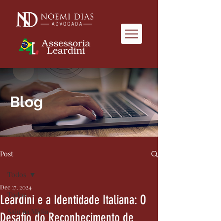
Blog
Post
Todos
Dec 17, 2024
Todos
Leardini e a Identidade Italiana: O
Saiu na Mídia
Desafio do Reconhecimento de