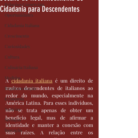
Relações Comerciais
Cidadania para Descendentes
Oportunidades
Cidadania Italiana
Crescimento
Curiosidades
Cultura
Culinária Italiana
Medidas
A 
cidadania italiana
 é um direito de 
muitos descendentes de italianos ao 
Regulamentação
redor do mundo, especialmente na 
Economia
América Latina. Para esses indivíduos, 
Notícias
não se trata apenas de obter um 
benefício legal, mas de afirmar a 
Serviços
identidade e manter a conexão com 
Inovação
suas raízes. A relação entre os 