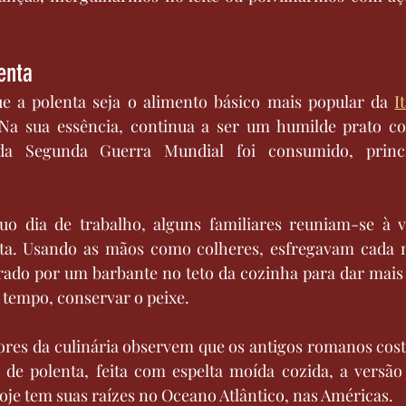
enta
ue a polenta seja o alimento básico mais popular da 
I
Na sua essência, continua a ser um humilde prato co
a Segunda Guerra Mundial foi consumido, princi
o dia de trabalho, alguns familiares reuniam-se à v
nta. Usando as mãos como colheres, esfregavam cada
ado por um barbante no teto da cozinha para dar mais s
 tempo, conservar o peixe.
ores da culinária observem que os antigos romanos co
de polenta, feita com espelta moída cozida, a versão 
e tem suas raízes no Oceano Atlântico, nas Américas. 