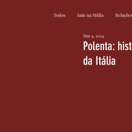
Todos
Saiu na Mídia
Relaçõe
Mar 4, 2024
Curiosidades
Cultura
Polenta: his
da Itália
Serviços
Inovação