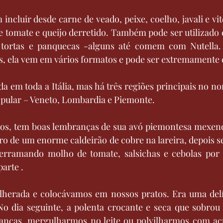
ncluir desde carne de veado, peixe, coelho, javali e vit
 tomate e queijo derretido. Também pode ser utilizado 
, tortas e panquecas -alguns até comem com Nutella.
s, ela vem em vários formatos e pode ser extremamente 
a em toda a Itália, mas há três regiões principais no nor
opular – Veneto, Lombardia e Piemonte.
anos, tem boas lembranças de sua avó piemontesa mexend
ro de um enorme caldeirão de cobre na lareira, depois 
erramando molho de tomate, salsichas e cebolas por 
arte .
erada e colocávamos em nossos pratos. Era uma delíci
“No dia seguinte, a polenta crocante e seca que sobrou
rianças, mergulharmos no leite ou polvilharmos com açú