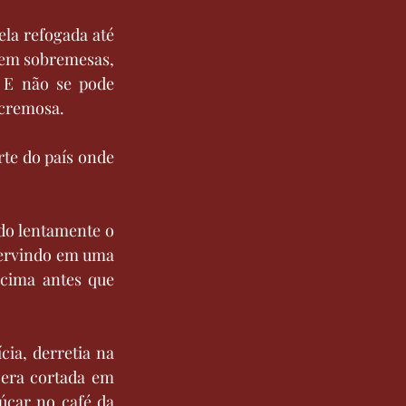
ela refogada até 
em sobremesas, 
 E não se pode 
cremosa.
te do país onde 
o lentamente o 
servindo em uma 
cima antes que 
a, derretia na 
 era cortada em 
car no café da 