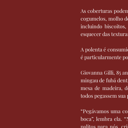
As coberturas podem i
cogumelos, molho de
incluindo biscoitos
esquecer das textura
A polenta é consumid
é particularmente p
Giovanna Gilli, 85 
mingau de fubá dent
mesa de madeira, d
todos pegassem sua p
“Pegávamos uma colh
boca”, lembra ela. 
palitos para nós, c