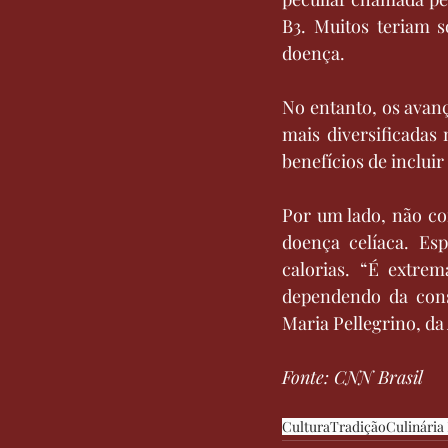
B3. Muitos teriam s
doença.
No entanto, os avanç
mais diversificadas
benefícios de inclui
Por um lado, não c
doença celíaca. Esp
calorias. “É extrem
dependendo da consi
Maria Pellegrino, da
Fonte: CNN Brasil
Cultura
Tradição
Culinária 