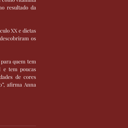
o resultado da 
ulo XX e dietas 
 descobriram os 
 para quem tem 
l e tem poucas 
dades de cores 
”, afirma Anna 