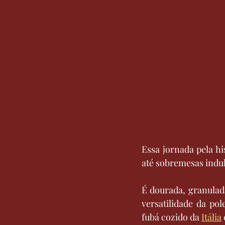
Essa jornada pela his
até sobremesas indu
É dourada, granulada
versatilidade da po
fubá cozido da 
Itália