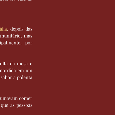
tália
, depois das 
munitário, mas 
palmente, por 
olta da mesa e 
 mordida em um 
abor à polenta 
stumavam comer 
que as pessoas 