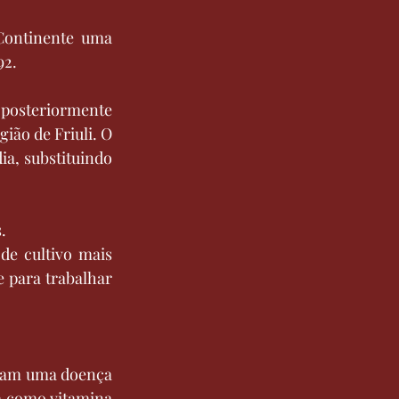
ontinente uma 
92.
posteriormente 
ião de Friuli. O 
a, substituindo 
.
e cultivo mais 
 para trabalhar 
ram uma doença 
a como vitamina 