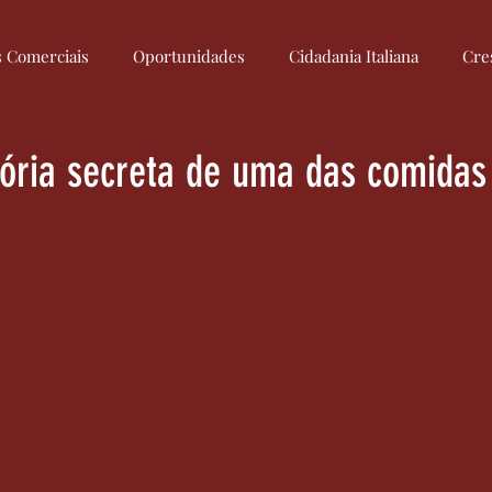
s Comerciais
Oportunidades
Cidadania Italiana
Cre
Culinária Italiana
Medidas
Regulamentação
Econom
tória secreta de uma das comidas 