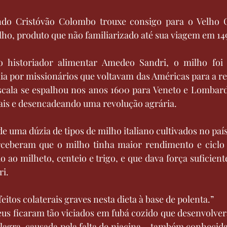
o Cristóvão Colombo trouxe consigo para o Velho C
ilho, produto que não familiarizado até sua viagem em 14
 historiador alimentar Amedeo Sandri, o milho foi 
ia por missionários que voltavam das Américas para a reg
scala se espalhou nos anos 1600 para Veneto e Lombardi
nais e desencadeando uma revolução agrária. 
e uma dúzia de tipos de milho italiano cultivados no país
rceberam que o milho tinha maior rendimento e ciclo d
ao milheto, centeio e trigo, e que dava força suficiente
ri.
itos colaterais graves nesta dieta à base de polenta.”
eus ficaram tão viciados em fubá cozido que desenvolve
lagra, causada pela falta de niacina – também conhecid