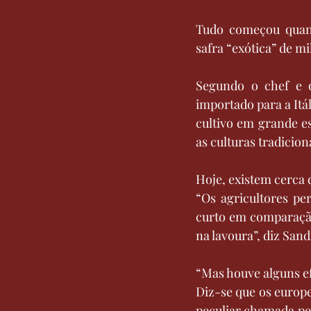
Tudo começou quand
safra “exótica” de m
Segundo o chef e o
importado para a Itál
cultivo em grande e
as culturas tradicio
Hoje, existem cerca d
“Os agricultores pe
curto em comparação 
na lavoura”, diz Sand
“Mas houve alguns efe
Diz-se que os europ
peculiar chamada pe