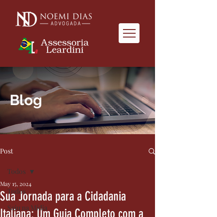
Blog
Post
Todos
May 15, 2024
Todos
Sua Jornada para a Cidadania
Saiu na Mídia
Italiana: Um Guia Completo com a