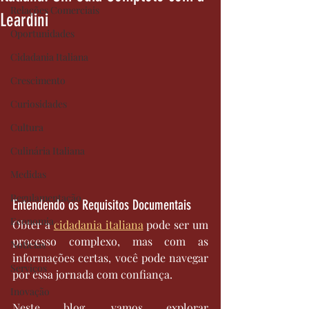
Relações Comerciais
Leardini
Oportunidades
Cidadania Italiana
Crescimento
Curiosidades
Cultura
Culinária Italiana
Medidas
Regulamentação
Entendendo os Requisitos Documentais
Economia
Obter a 
cidadania italiana
 pode ser um 
processo complexo, mas com as 
Notícias
informações certas, você pode navegar 
Serviços
por essa jornada com confiança. 
Inovação
Neste blog, vamos explorar 