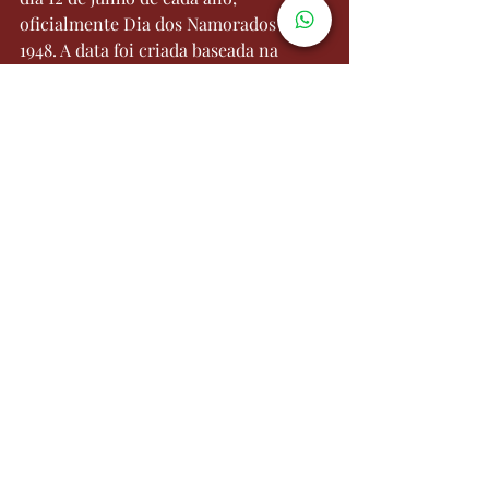
oficialmente Dia dos Namorados desde 
1948. A data foi criada baseada na 
proximidade com o Dia do Santo 
Antônio (13 de junho) – o santo 
casamenteiro.
Fonte: 123 Milhas
Achou esse conteúdo interesse? 
Continue 
acompanhando
 novidades e 
diversos outros assuntos do universo 
maravilhoso da cidadania italiana.
Recent Posts
See All