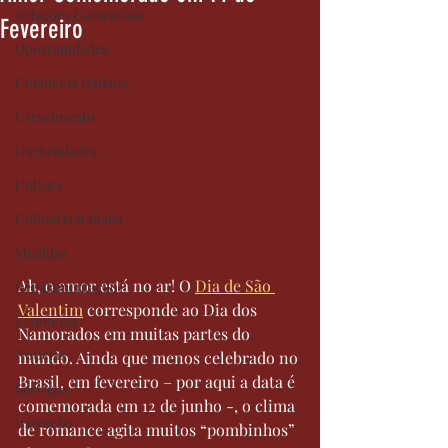
Relações Comerciais
Fevereiro
Oportunidades
Cidadania Italiana
Crescimento
Curiosidades
Cultura
Culinária Italiana
Medidas
Ah, o amor está no ar! O 
Dia de São 
Regulamentação
Valentim
 corresponde ao Dia dos 
Economia
Namorados em muitas partes do 
Notícias
mundo. Ainda que menos celebrado no 
Brasil, em fevereiro – por aqui a data é 
Serviços
comemorada em 12 de junho -, o clima 
Inovação
de romance agita muitos “pombinhos” 