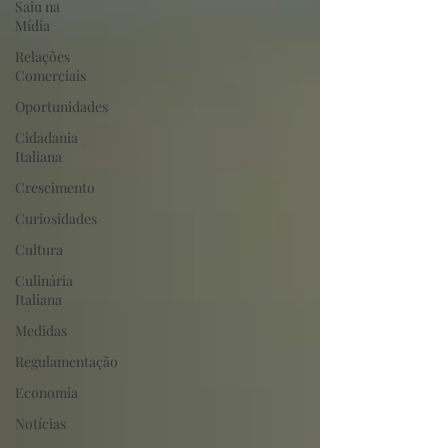
Saiu na
Mídia
Relações
Comerciais
Oportunidades
Cidadania
Italiana
Crescimento
Curiosidades
Cultura
Culinária
Italiana
Medidas
Regulamentação
Economia
Notícias