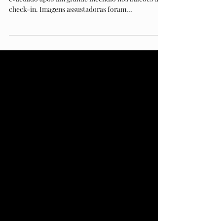
Check-in
O Aeroporto de Malpensa, em Milão, teria sido
evacuado após um grande incêndio nos balcões de
check-in. Imagens assustadoras foram...