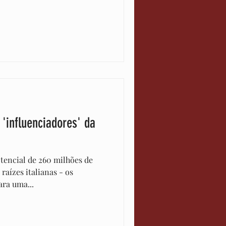
 'influenciadores' da
encial de 260 milhões de
raízes italianas - os
ara uma...