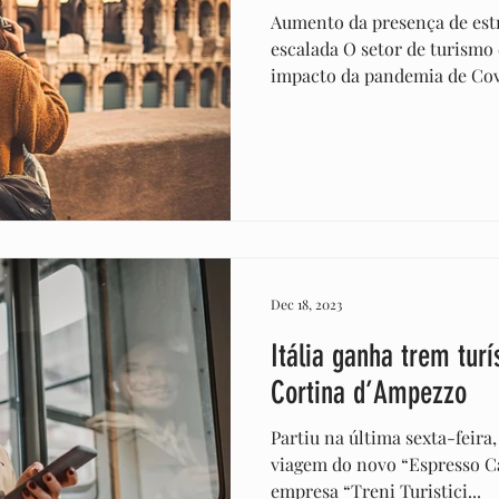
Aumento da presença de est
escalada O setor de turismo 
impacto da pandemia de Covi
Dec 18, 2023
Itália ganha trem tur
Cortina d’Ampezzo
Partiu na última sexta-feira
viagem do novo “Espresso Ca
empresa “Treni Turistici...