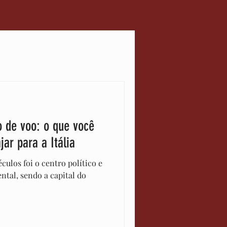
scimento
ia
Notícias
o de voo: o que você
jar para a Itália
éculos foi o centro político e
ental, sendo a capital do