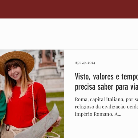
s Comerciais
Oportunidades
Cidadania Italiana
Cre
Culinária Italiana
Medidas
Regulamentação
Econom
Apr 29, 2024
Visto, valores e temp
precisa saber para via
Roma, capital italiana, por s
religioso da civilização ocid
Império Romano. A...