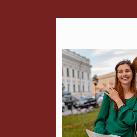
Todos
Saiu na Mídia
Relaçõe
Curiosidades
Cultura
Serviços
Inovação