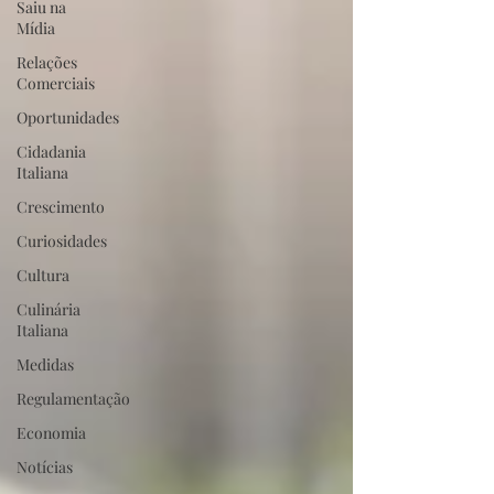
Saiu na
Mídia
Relações
Comerciais
Oportunidades
Cidadania
Italiana
Crescimento
Curiosidades
Cultura
Culinária
Italiana
Medidas
Regulamentação
Economia
Notícias